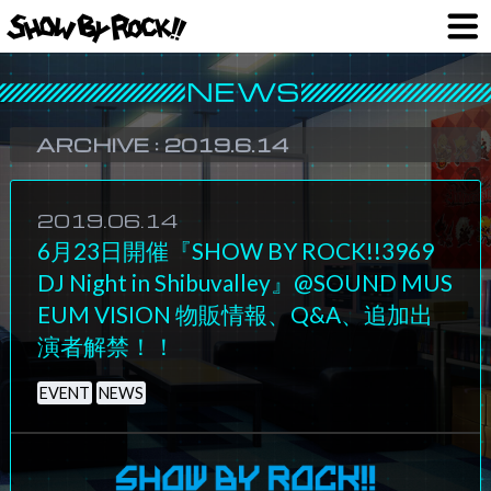
ARCHIVE :
2019.6.14
2019.06.14
6月23日開催『SHOW BY ROCK!!3969
DJ Night in Shibuvalley』@SOUND MUS
EUM VISION 物販情報、Q&A、追加出
演者解禁！！
EVENT
NEWS