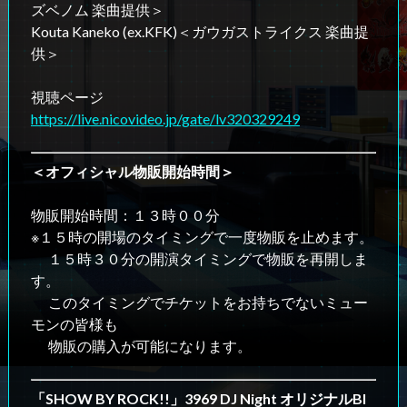
ズベノム 楽曲提供＞
Kouta Kaneko (ex.KFK)＜ガウガストライクス 楽曲提
供＞
視聴ページ
https://live.nicovideo.jp/gate/lv320329249
＜オフィシャル物販開始時間＞
物販開始時間：１３時００分
※１５時の開場のタイミングで一度物販を止めます。
１５時３０分の開演タイミングで物販を再開しま
す。
このタイミングでチケットをお持ちでないミュー
モンの皆様も
物販の購入が可能になります。
「SHOW BY ROCK!!」3969 DJ Night オリジナルBI