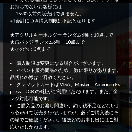
お持ちでないお客様には
15:30以前の販売はできません。
※1会計につき購入制限は下記となります
★アクリルキーホルダー ランダム6種：10点まで
★缶バッジ ランダム6種：10点まで
★その他：3点まで
購入制限は変更になる場合がございます。
イベント販売商品のため、 数に限りがあります。
品切れの際はご容赦ください。
クレジットカードは VISA、Master、American Ex
press、JCB の4社がご利用いただけます。また、全
レジ対応可能です。
ご購入品のお渡し間違い、釣り銭不足などないよ
う心がけて販売を行ないますが、必ずご購入後にそ
の場でご確認ください。後ほどのお申し出にはご対
応いたしかねます。