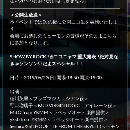
ない方へのお酒の提供はできません。
＜公開生放送＞
本イベントではDJの後に公開ニコ生を実施いたしま
す。
会場にお越しのミューモンの皆様がそのままこちら
に参加となります。
SHOW BY ROCK!!@ニコニャマ 重大発表!!絶対見な
きゃソンソン♡だよスペシャル！！
日時：2019/06/23(日) 開場:18:50 開演:19:00
出演：
稲川英里＜プラズマジカ：シアン役＞
野口瑠璃子＜BUD VIRGIN LOGIC：アイレーン役＞
MiLO from YKMM＜ラペッジオート 楽曲提供＞
yksb from YKMM＜ラペッジオート 楽曲提供＞
SeshiroX(SILHOUETTE FROM THE SKYLIT )＜デモン