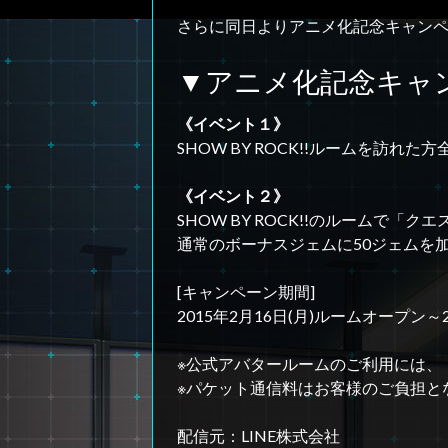
さらに同日よりアニメ化記念キャン
▼アニメ化記念キャ
《イベント１》
SHOW BY ROCK!!ルームを訪
《イベント２》
SHOW BY ROCK!!のルームで「
通常のボーナスジェムに50ジェムを
[キャンペーン期間]
2015年2月16日(月)ルームオープン～20
※公式アバタールームのご利用には、「L
※パケット通信料はお客様のご負担と
配信元：LINE株式会社