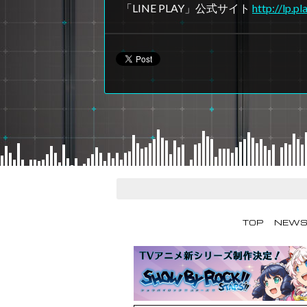
「LINE PLAY」公式サイト
http://lp.pl
TOP
NEW