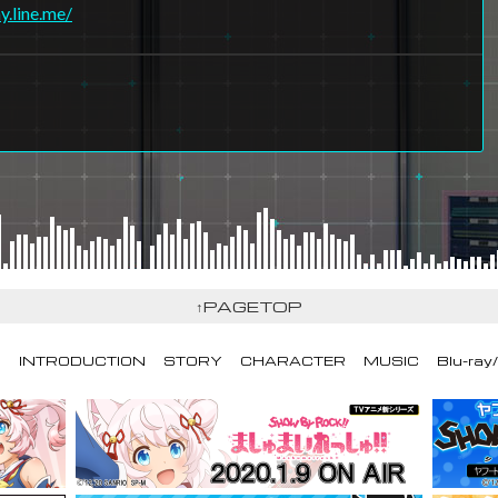
ay.line.me/
↑PAGETOP
S
INTRODUCTION
STORY
CHARACTER
MUSIC
Blu-ray