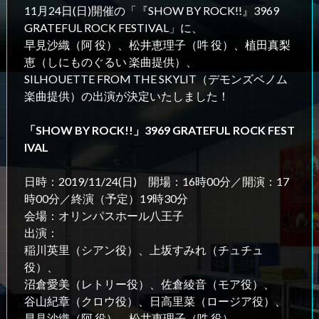
11月24日(日)開催の「『SHOW BY ROCK!!』3969
GRATEFUL ROCK FESTIVAL」に、
早見沙織（阿 役）、松井恵理子（吽 役）、植田真梨
恵（しにものぐるい 楽曲提供）、
SILHOUETTE FROM THE SKYLIT（デモンズベノム
楽曲提供）の出演が決定いたしました！
「SHOW BY ROCK!!」3969 GRATEFUL ROCK FEST
IVAL
日時：2019/11/24(日) 開場：16時00分／開演：17
時00分／終演（予定）19時30分
会場：オリンパスホール八王子
出演：
稲川英里（シアン役）、上坂すみれ（チュチュ
役）、
沼倉愛美（レトリー役）、佐倉綾音（モア役）、
谷山紀章（クロウ役）、日高里菜（ロージア役）、
早見沙織（阿 役）、松井恵理子（吽 役）