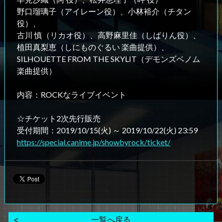
野口瑠璃子（アイレーン役）、小林裕介（チタン
役）、
古川 慎（リカオ役）、高野麻里佳（しばりん役）、
植田真梨恵（しにものぐるい 楽曲提供）、
SILHOUETTE FROM THE SKYLIT（デモンズベノム
楽曲提供）
内容：ROCKなライブイベント
☆チケット2次先行販売
受付期間：2019/10/15(火) ～ 2019/10/22(火) 23:59
https://special.canime.jp/showbyrock/ticket/
一覧へ戻る