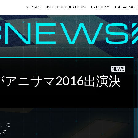
NEWS
INTRODUCTION
STORY
CHARAC
NEWS
アニサマ2016出演決
I-』に
して