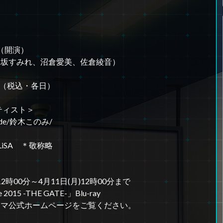
分（開演）
上坂すみれ、沼倉愛美、佐倉綾音）
0（税込・各日）
ティスト＞
de/鈴木このみ/
LiSA ＊敬称略
2時00分～4月11日(月)12時00分まで
015 -THE GATE-」Blu-ray
サマ公式ホームページをご覧ください。