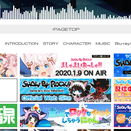
↑PAGETOP
S
INTRODUCTION
STORY
CHARACTER
MUSIC
Blu-ray