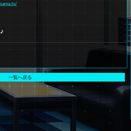
isama.tv/
♪
一覧へ戻る