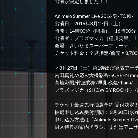
出演が決定しました！！
Animelo Summer Live 2016 刻-TOKI-
出演日：2016年8月27日（土）
時間：14時00分（開場）、16時00
出演者：プラズマジカ（稲川英里、
会場：さいたまスーパーアリーナ
チケット料金：全席指定/前売￥8,70
＜8月27日（土）第1弾出演発表アー
内田真礼/A応P/大橋彩香/SCREEN mo
高垣彩陽/竹達彩奈/早見沙織/fhana/
プラズマジカ（SHOW BY ROCK!!）/
チケット最速先行抽選予約 受付決定!!
抽選申し込み受付期間： 3月30日(水)1
申し込み方法は「Animelo Summer Live 2
封入特典の案内チラシ、またはアニ