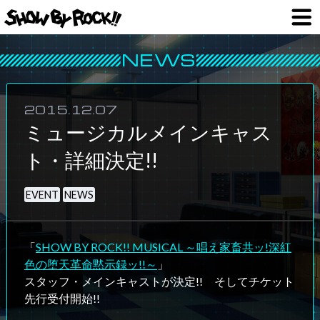
2015.12.07
ミュージカルメインキャス
ト・詳細決定!!
EVENT
NEWS
「
SHOW BY ROCK!! MUSICAL ～唱え家畜共ッ!深紅
色の堕天革命黙示録ッ!!～
」
スタッフ・メインキャストが決定!! そしてチケット
先行受付開始!!