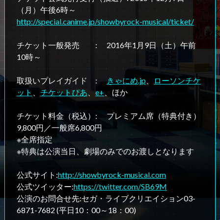
（月）午後6時～
http://special.canime.jp/showbyrock-musical/ticket/
チケット一般発売 : 2016年1月9日（土）午前
10時～
取扱いプレイガイド :
きゃにめ.jp
、
ローソンチケ
ット
、
チケットぴあ
、
e+
、ほか
チケット料金（税込）: プレミアム席（特典付き）
9,800円／一般席6,800円
※全席指定
※特典は公演当日、劇場のみでのお渡しとなります
公式サイト:
http://showbyrock-musical.com
公式ツイッター:
https://twitter.com/SB69M
公演のお問合せ先:セガ・ライブクリエイション03-
6871-7682 (平日10：00～18：00)