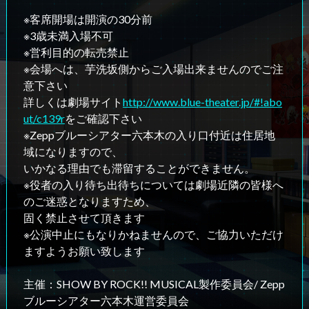
※客席開場は開演の30分前
※3歳未満入場不可
※営利目的の転売禁止
※会場へは、芋洗坂側からご入場出来ませんのでご注
意下さい
詳しくは劇場サイト
http://www.blue-theater.jp/#!abo
ut/c139r
をご確認下さい
※Zeppブルーシアター六本木の入り口付近は住居地
域になりますので、
いかなる理由でも滞留することができません。
※役者の入り待ち出待ちについては劇場近隣の皆様へ
のご迷惑となりますため、
固く禁止させて頂きます
※公演中止にもなりかねませんので、ご協力いただけ
ますようお願い致します
主催：SHOW BY ROCK!! MUSICAL製作委員会/ Zepp
ブルーシアター六本木運営委員会