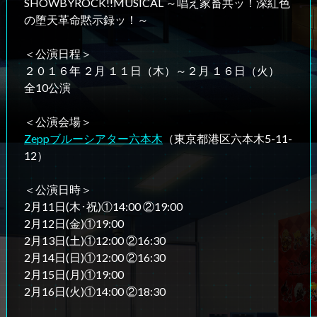
SHOWBYROCK!!MUSICAL ～唱え家畜共ッ！深紅色
の堕天革命黙示録ッ！～
＜公演日程＞
２０１６年 ２月 １１日（木）～２月 １６日（火）
全10公演
＜公演会場＞
Zeppブルーシアター六本木
（東京都港区六本木5-11-
12）
＜公演日時＞
2月11日(木･祝)①14:00 ②19:00
2月12日(金)①19:00
2月13日(土)①12:00 ②16:30
2月14日(日)①12:00 ②16:30
2月15日(月)①19:00
2月16日(火)①14:00 ②18:30