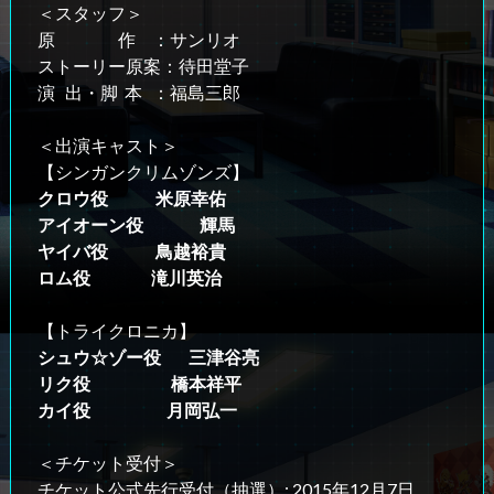
＜スタッフ＞
原 作 ：サンリオ
ストーリー原案：待田堂子
演 出・脚 本 ：福島三郎
＜出演キャスト＞
【シンガンクリムゾンズ】
クロウ役 米原幸佑
アイオーン役 輝馬
ヤイバ役 鳥越裕貴
ロム役 滝川英治
【トライクロニカ】
シュウ☆ゾー役 三津谷亮
リク役 橋本祥平
カイ役 月岡弘一
＜チケット受付＞
チケット公式先行受付（抽選）: 2015年12月7日