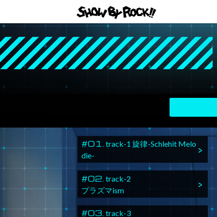
#01.
track-1 旋律-Schlehit Melo
die-
#02.
track-2
プラズマism
#03.
track-3