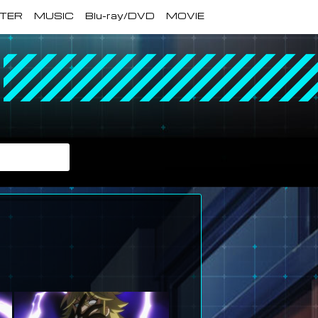
TER
MUSIC
Blu-ray/DVD
MOVIE