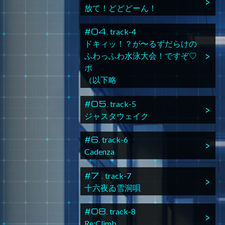
放て！どどどーん！
#04.
track-4
ドキィッ！？が〜るずだらけの
ふわっふわ水泳大会！ですぞ♡
ポ
（以下略
#05.
track-5
ジャスタウェイク
#6.
track-6
Cadenza
#7 .
track-7
十六夜ゐ雪洞唄
#08.
track-8
Re:Climb