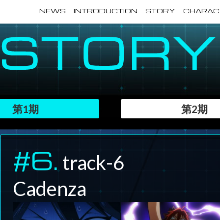
NEWS
INTRODUCTION
STORY
CHARAC
第1期
第2期
#6.
track-6
Cadenza