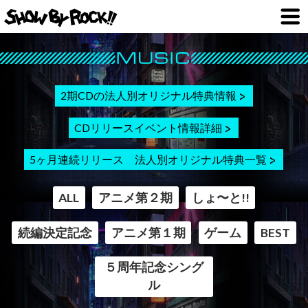
2期CDの法人別オリジナル特典情報
CDリリースイベント情報詳細
5ヶ月連続リリース 法人別オリジナル特典一覧
ALL
アニメ第２期
しょ〜と!!
続編決定記念
アニメ第１期
ゲーム
BEST
５周年記念シング
ル