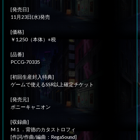
[発売日]
11月23日(水)発売
[価格]
￥1,250（本体）+税
[品番]
PCCG‐70335
[初回生産封入特典]
ゲームで使えるSSR以上確定チケット
[発売元]
ポニーキャニオン
[収録曲]
M１．背徳のカタストロフィ
[作詞/作曲/編曲：RegaSound]